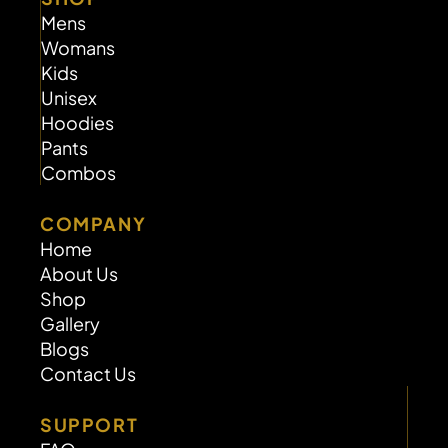
Mens
Womans
Kids
Unisex
Hoodies
Pants
Combos
COMPANY
Home
About Us
Shop
Gallery
Blogs
Contact Us
SUPPORT