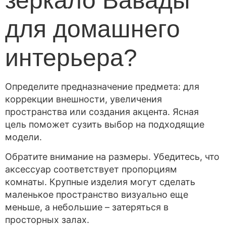
зеркало Вавады
для домашнего
интерьера?
Определите предназначение предмета: для
коррекции внешности, увеличения
пространства или создания акцента. Ясная
цель поможет сузить выбор на подходящие
модели.
Обратите внимание на размеры. Убедитесь, что
аксессуар соответствует пропорциям
комнаты. Крупные изделия могут сделать
маленькое пространство визуально еще
меньше, а небольшие – затеряться в
просторных залах.