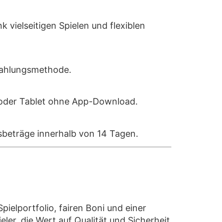
 vielseitigen Spielen und flexiblen
 Zahlungsmethode.
e oder Tablet ohne App-Download.
sbeträge innerhalb von 14 Tagen.
ielportfolio, fairen Boni und einer
er, die Wert auf Qualität und Sicherheit