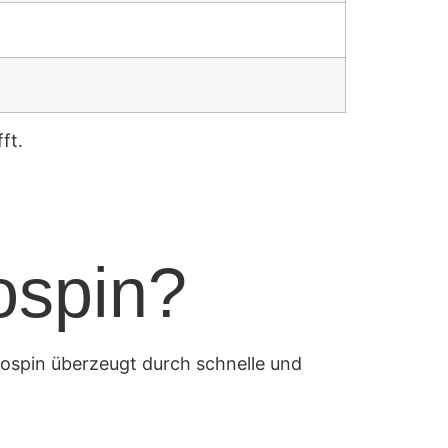
ft.
ospin?
orospin überzeugt durch schnelle und