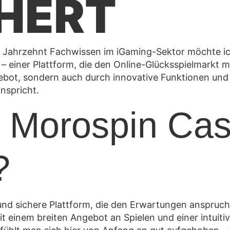
HERT
m Jahrzehnt Fachwissen im iGaming-Sektor möchte ich
– einer Plattform, die den Online-Glücksspielmarkt m
ngebot, sondern auch durch innovative Funktionen un
nspricht.
 Morospin Cas
?
 und sichere Plattform, die den Erwartungen anspruchs
t einem breiten Angebot an Spielen und einer intuiti