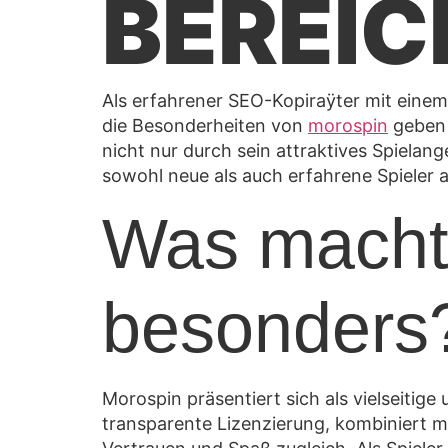
BEREIC
Als erfahrener SEO-Kopiraÿter mit eine
die Besonderheiten von
morospin
geben 
nicht nur durch sein attraktives Spiela
sowohl neue als auch erfahrene Spieler a
Was macht
besonders
Morospin präsentiert sich als vielseitige
transparente Lizenzierung, kombiniert mi