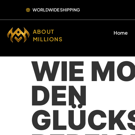
WORLDWIDE SHIPPING
ABOUT
Home
MILLIONS
WIE MO
DEN
GLÜCK