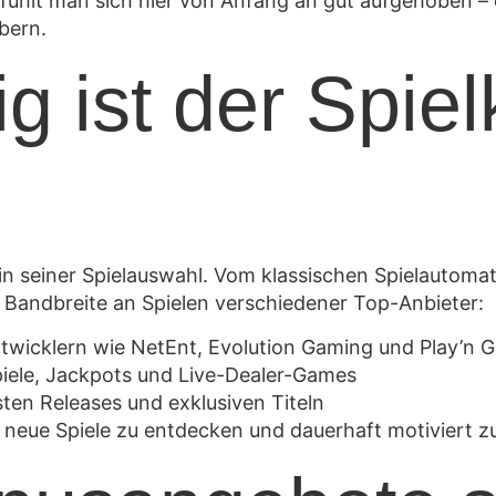
 fühlt man sich hier von Anfang an gut aufgehoben – 
bern.
ig ist der Spie
s in seiner Spielauswahl. Vom klassischen Spielautom
e Bandbreite an Spielen verschiedener Top-Anbieter:
twicklern wie NetEnt, Evolution Gaming und Play’n 
spiele, Jackpots und Live-Dealer-Games
en Releases und exklusiven Titeln
it neue Spiele zu entdecken und dauerhaft motiviert zu