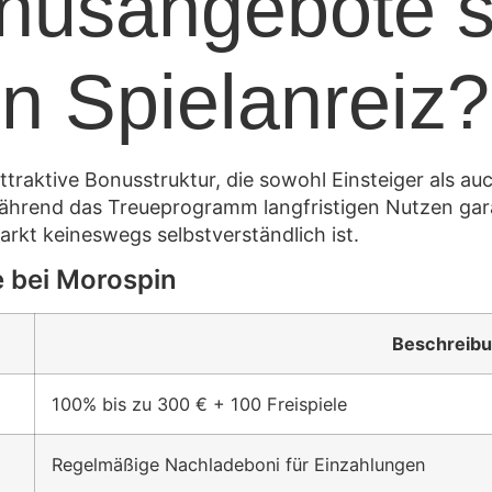
nusangebote s
en Spielanreiz?
ttraktive Bonusstruktur, die sowohl Einsteiger als a
hrend das Treueprogramm langfristigen Nutzen garan
kt keineswegs selbstverständlich ist.
 bei Morospin
Beschreib
100% bis zu 300 € + 100 Freispiele
Regelmäßige Nachladeboni für Einzahlungen