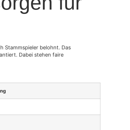
orgen für
uch Stammspieler belohnt. Das
tiert. Dabei stehen faire
ung