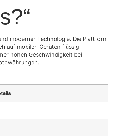
s?“
 und moderner Technologie. Die Plattform
ch auf mobilen Geräten flüssig
iner hohen Geschwindigkeit bei
yptowährungen.
tails