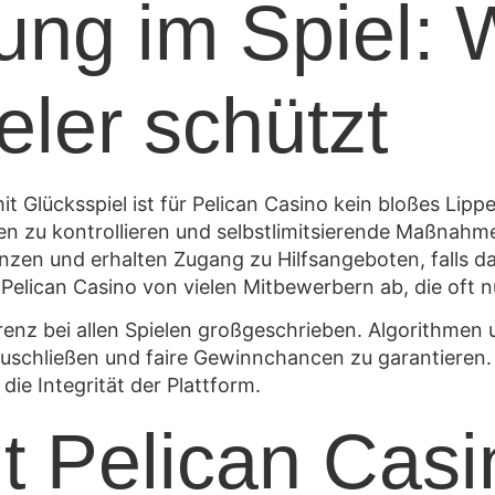
ung im Spiel: 
eler schützt
lücksspiel ist für Pelican Casino kein bloßes Lippe
ten zu kontrollieren und selbstlimitsierende Maßnahm
renzen und erhalten Zugang zu Hilfsangeboten, falls d
 Pelican Casino von vielen Mitbewerbern ab, die oft
enz bei allen Spielen großgeschrieben. Algorithmen 
uschließen und faire Gewinnchancen zu garantieren. 
 die Integrität der Plattform.
 Pelican Cas