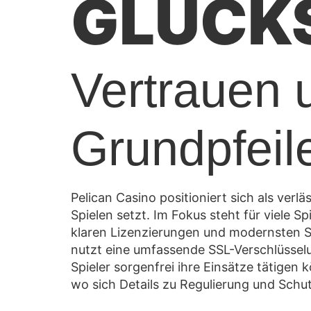
GLÜCK
Vertrauen u
Grundpfeil
Pelican Casino positioniert sich als verl
Spielen setzt. Im Fokus steht für viele S
klaren Lizenzierungen und modernsten Si
nutzt eine umfassende SSL-Verschlüsselu
Spieler sorgenfrei ihre Einsätze tätigen k
wo sich Details zu Regulierung und Sch