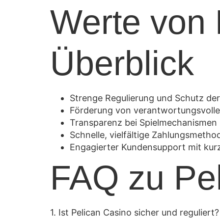
Werte von 
Überblick
Strenge Regulierung und Schutz der
Förderung von verantwortungsvolle
Transparenz bei Spielmechanisme
Schnelle, vielfältige Zahlungsmeth
Engagierter Kundensupport mit kur
FAQ zu Pel
1. Ist Pelican Casino sicher und reguliert?