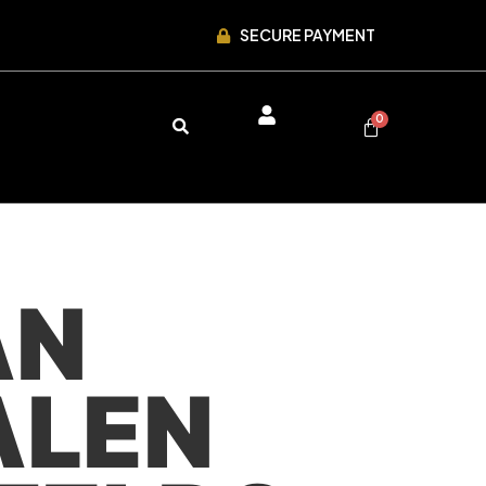
SECURE PAYMENT
AN
ALEN