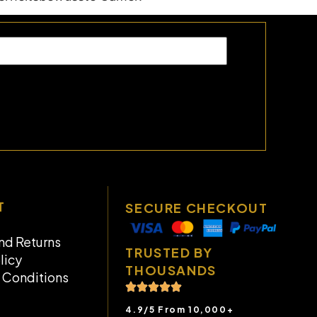
T
SECURE CHECKOUT
nd Returns
TRUSTED BY
licy
THOUSANDS
 Conditions
4.9/5 From 10,000+