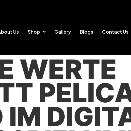
About Us
Shop
Gallery
Blogs
Contact Us
E WERTE
TT PELIC
 IM DIGIT