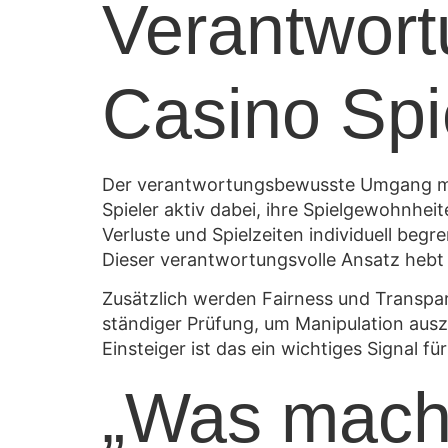
Verantwort
Casino Spi
Der verantwortungsbewusste Umgang mit G
Spieler aktiv dabei, ihre Spielgewohnhei
Verluste und Spielzeiten individuell beg
Dieser verantwortungsvolle Ansatz hebt
Zusätzlich werden Fairness und Transpar
ständiger Prüfung, um Manipulation ausz
Einsteiger ist das ein wichtiges Signal für
„Was macht