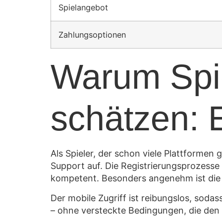
Spielangebot
Zahlungsoptionen
Warum Spie
schätzen: 
Als Spieler, der schon viele Plattformen
Support auf. Die Registrierungsprozesse
kompetent. Besonders angenehm ist die 
Der mobile Zugriff ist reibungslos, sod
– ohne versteckte Bedingungen, die den 